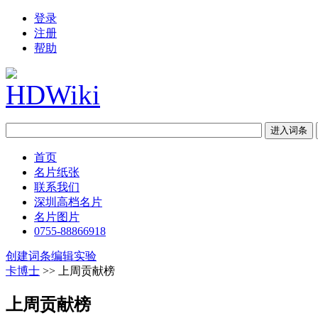
登录
注册
帮助
首页
名片纸张
联系我们
深圳高档名片
名片图片
0755-88866918
创建词条
编辑实验
卡博士
>> 上周贡献榜
上周贡献榜