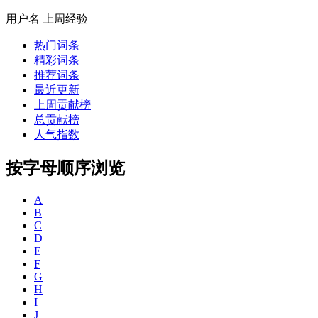
用户名
上周经验
热门词条
精彩词条
推荐词条
最近更新
上周贡献榜
总贡献榜
人气指数
按字母顺序浏览
A
B
C
D
E
F
G
H
I
J