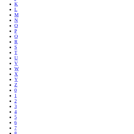
K
L
M
N
O
P
Q
R
S
T
U
V
W
X
Y
Z
0
1
2
3
4
5
6
7
8