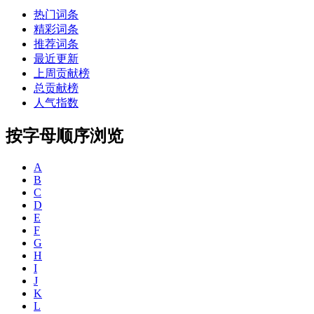
热门词条
精彩词条
推荐词条
最近更新
上周贡献榜
总贡献榜
人气指数
按字母顺序浏览
A
B
C
D
E
F
G
H
I
J
K
L