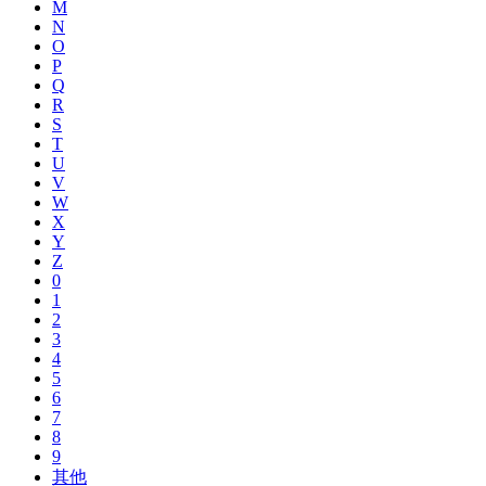
M
N
O
P
Q
R
S
T
U
V
W
X
Y
Z
0
1
2
3
4
5
6
7
8
9
其他