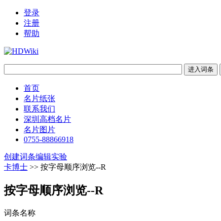
登录
注册
帮助
首页
名片纸张
联系我们
深圳高档名片
名片图片
0755-88866918
创建词条
编辑实验
卡博士
>> 按字母顺序浏览--R
按字母顺序浏览--R
词条名称