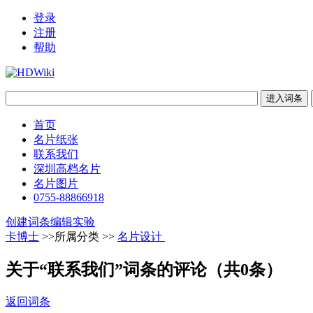
登录
注册
帮助
首页
名片纸张
联系我们
深圳高档名片
名片图片
0755-88866918
创建词条
编辑实验
卡博士
>>所属分类 >>
名片设计
关于“联系我们”词条的评论（共
0
条）
返回词条